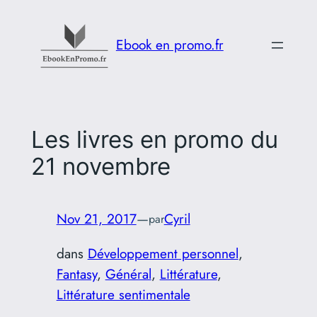
Aller
au
Ebook en promo.fr
contenu
Les livres en promo du
21 novembre
Nov 21, 2017
—
Cyril
par
dans
Développement personnel
, 
Fantasy
, 
Général
, 
Littérature
, 
Littérature sentimentale