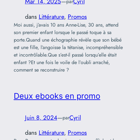
Mar 14, 2025
—
Cyril
par
dans
Littérature
, 
Promos
Moi aussi, j’avais 10 ans Anne-Lise, 30 ans, attend
son premier enfant lorsque le passé toque à sa
porte.Quand une échographie révèle que son bébé
est une fille, l’angoisse la tétanise, incompréhensible
et incontrôlable.Que s’est-il passé lorsqu’elle était
enfant ?Et une fois le voile de l’oubli arraché,
comment se reconstruire ?
Deux ebooks en promo
Juin 8, 2024
—
Cyril
par
dans
Littérature
, 
Promos