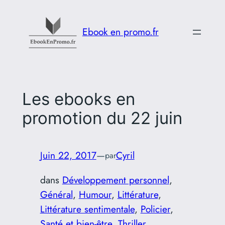
Aller
au
Ebook en promo.fr
contenu
Les ebooks en
promotion du 22 juin
Juin 22, 2017
—
Cyril
par
dans
Développement personnel
, 
Général
, 
Humour
, 
Littérature
, 
Littérature sentimentale
, 
Policier
, 
Santé et bien-être
, 
Thriller