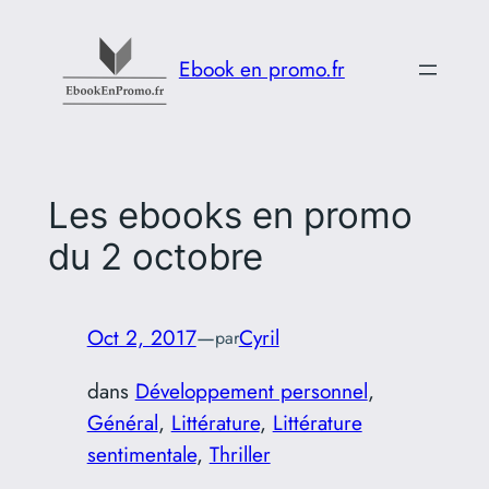
Aller
au
Ebook en promo.fr
contenu
Les ebooks en promo
du 2 octobre
Oct 2, 2017
—
Cyril
par
dans
Développement personnel
, 
Général
, 
Littérature
, 
Littérature
sentimentale
, 
Thriller