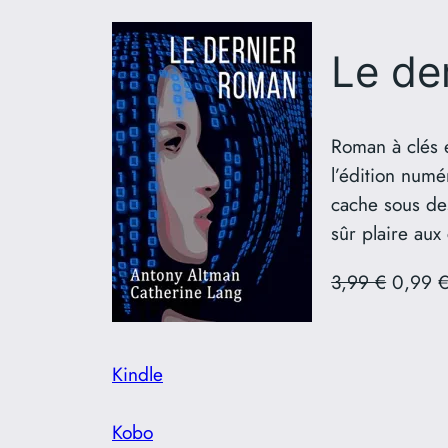
Le de
Roman à clés é
l’édition numé
cache sous des
sûr plaire aux
3,99 €
0,99 € 
Kindle
Kobo