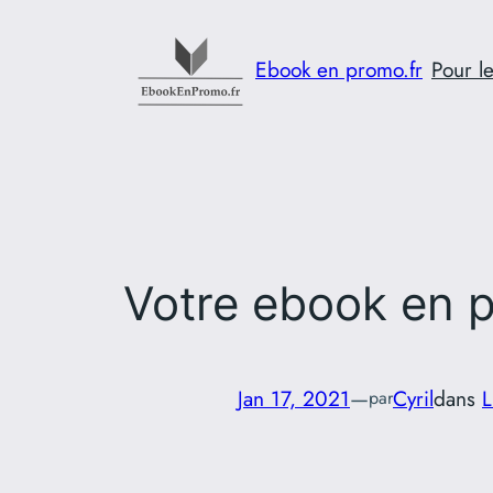
Aller
au
Ebook en promo.fr
Pour le
contenu
Votre ebook en p
Jan 17, 2021
—
Cyril
dans
L
par