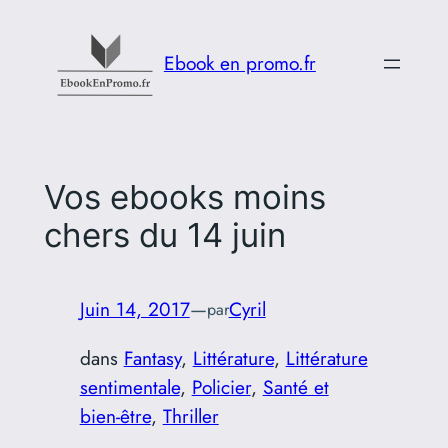
Aller
au
Ebook en promo.fr
contenu
Vos ebooks moins
chers du 14 juin
Juin 14, 2017
—
Cyril
par
dans
Fantasy
, 
Littérature
, 
Littérature
sentimentale
, 
Policier
, 
Santé et
bien-être
, 
Thriller