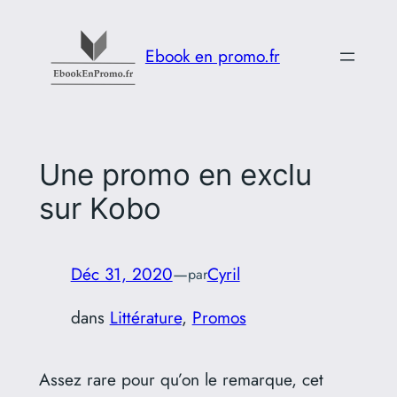
Aller
au
Ebook en promo.fr
contenu
Une promo en exclu
sur Kobo
Déc 31, 2020
—
Cyril
par
dans
Littérature
, 
Promos
Assez rare pour qu’on le remarque, cet