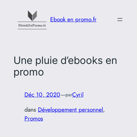
Aller
au
Ebook en promo.fr
contenu
Une pluie d’ebooks en
promo
Déc 10, 2020
—
Cyril
par
dans
Développement personnel
, 
Promos