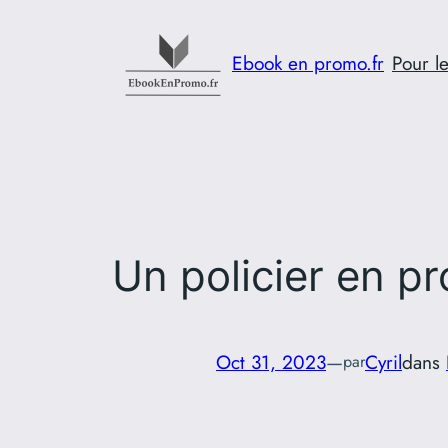
Aller
au
Ebook en promo.fr
Pour le
contenu
Un policier en p
Oct 31, 2023
—
Cyril
dans
par