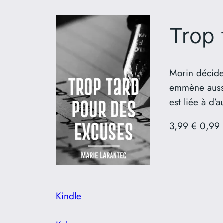
Trop 
Morin décide 
emmène aussi
est liée à d’a
3,99 €
0,99 
Kindle