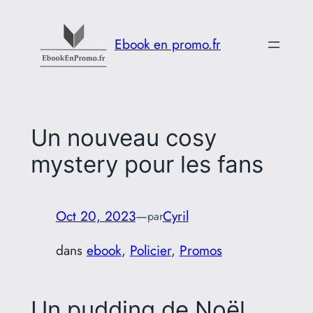
Aller
au
Ebook en promo.fr
contenu
Un nouveau cosy
mystery pour les fans
Oct 20, 2023
—
Cyril
par
dans
ebook
, 
Policier
, 
Promos
Un pudding de Noël