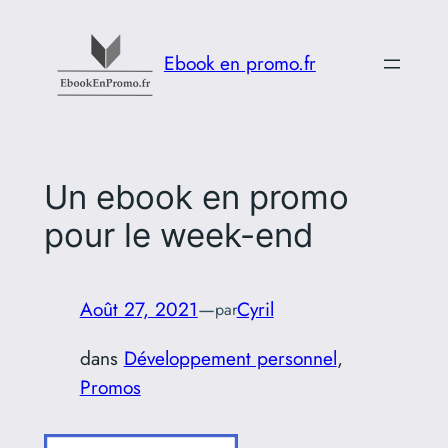
Aller
au
Ebook en promo.fr
contenu
Un ebook en promo
pour le week-end
Août 27, 2021
—
Cyril
par
dans
Développement personnel
, 
Promos