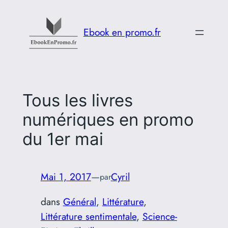
Aller
au
Ebook en promo.fr
contenu
Tous les livres
numériques en promo
du 1er mai
Mai 1, 2017
—
Cyril
par
dans
Général
, 
Littérature
, 
Littérature sentimentale
, 
Science-