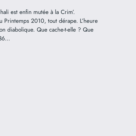
li est enfin mutée à la Crim’.
au Printemps 2010, tout dérape. L’heure
on diabolique. Que cache-t-elle ? Que
 36…