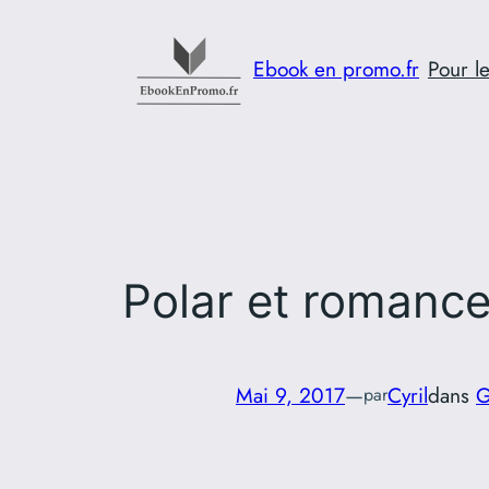
Aller
au
Ebook en promo.fr
Pour le
contenu
Polar et romanc
Mai 9, 2017
—
Cyril
dans
G
par