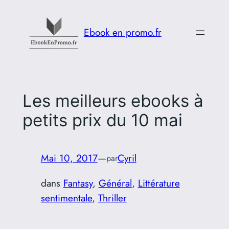
Aller
au
Ebook en promo.fr
contenu
Les meilleurs ebooks à
petits prix du 10 mai
Mai 10, 2017
—
Cyril
par
dans
Fantasy
, 
Général
, 
Littérature
sentimentale
, 
Thriller