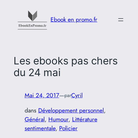
Aller
au
Ebook en promo.fr
contenu
Les ebooks pas chers
du 24 mai
Mai 24, 2017
—
Cyril
par
dans
Développement personnel
, 
Général
, 
Humour
, 
Littérature
sentimentale
, 
Policier