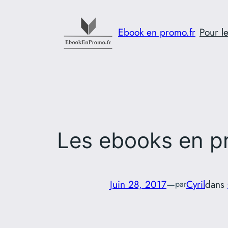
Aller
au
Ebook en promo.fr
Pour le
contenu
Les ebooks en pr
Juin 28, 2017
—
Cyril
dans
par