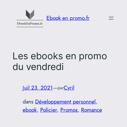
Aller
au
Ebook en promo.fr
contenu
Les ebooks en promo
du vendredi
Juil 23, 2021
—
Cyril
par
dans
Développement personnel
, 
ebook
, 
Policier
, 
Promos
, 
Romance