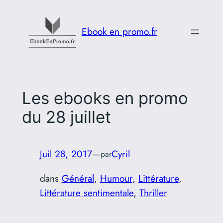
Aller
au
Ebook en promo.fr
contenu
Les ebooks en promo
du 28 juillet
Juil 28, 2017
—
Cyril
par
dans
Général
, 
Humour
, 
Littérature
, 
Littérature sentimentale
, 
Thriller