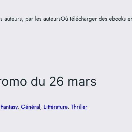
s auteurs, par les auteurs
Où télécharger des ebooks e
romo du 26 mars
s
Fantasy
, 
Général
, 
Littérature
, 
Thriller