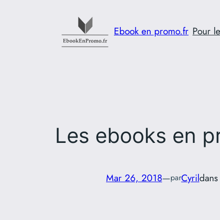
Aller
au
Ebook en promo.fr
Pour le
contenu
Les ebooks en p
Mar 26, 2018
—
Cyril
dan
par