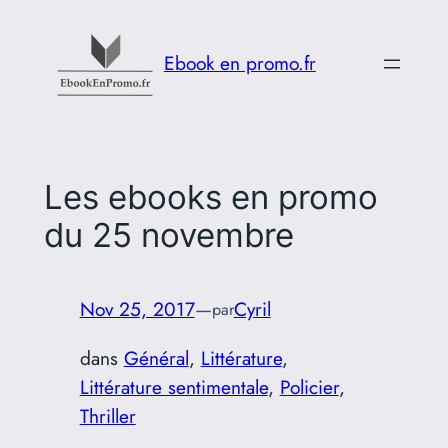
Aller
au
Ebook en promo.fr
contenu
Les ebooks en promo
du 25 novembre
Nov 25, 2017
—
Cyril
par
dans
Général
, 
Littérature
, 
Littérature sentimentale
, 
Policier
, 
Thriller