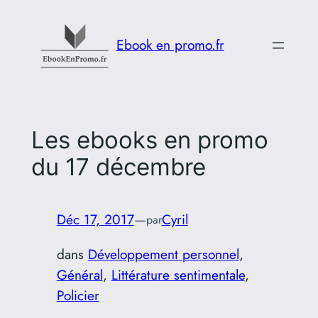
Aller
au
Ebook en promo.fr
contenu
Les ebooks en promo
du 17 décembre
Déc 17, 2017
—
Cyril
par
dans
Développement personnel
, 
Général
, 
Littérature sentimentale
, 
Policier