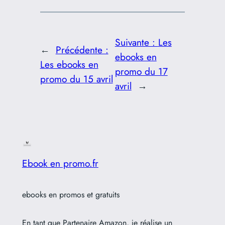
Suivante :
Les
←
Précédente :
ebooks en
Les ebooks en
promo du 17
promo du 15 avril
avril
→
Ebook en promo.fr
ebooks en promos et gratuits
En tant que Partenaire Amazon, je réalise un