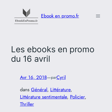
Aller
au
Ebook en promo.fr
contenu
Les ebooks en promo
du 16 avril
Avr 16, 2018
—
Cyril
par
dans
Général
, 
Littérature
, 
Littérature sentimentale
, 
Policier
, 
Thriller