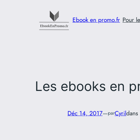
Aller
au
Ebook en promo.fr
Pour le
contenu
Les ebooks en p
Déc 14, 2017
—
Cyril
dans
par