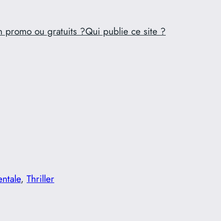
n promo ou gratuits ?
Qui publie ce site ?
entale
, 
Thriller