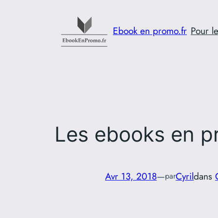
Aller
au
Ebook en promo.fr
Pour le
contenu
Les ebooks en pr
Avr 13, 2018
—
Cyril
dans
par