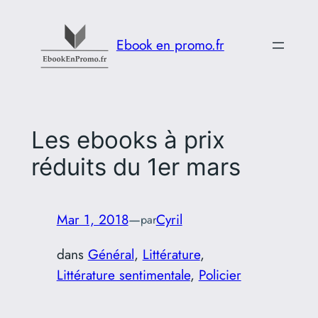
Aller
au
Ebook en promo.fr
contenu
Les ebooks à prix
réduits du 1er mars
Mar 1, 2018
—
Cyril
par
dans
Général
, 
Littérature
, 
Littérature sentimentale
, 
Policier