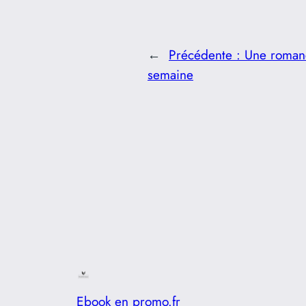
←
Précédente :
Une romanc
semaine
Ebook en promo.fr