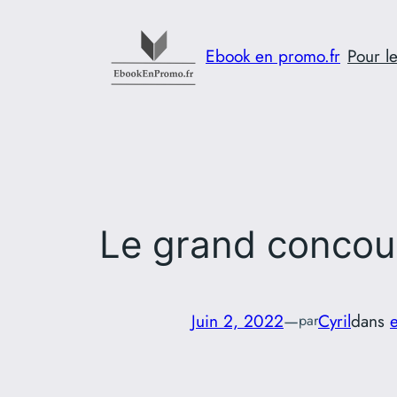
Aller
au
Ebook en promo.fr
Pour le
contenu
Le grand concour
Juin 2, 2022
—
Cyril
dans
par