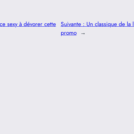
e sexy à dévorer cette
Suivante :
Un classique de la l
promo
→