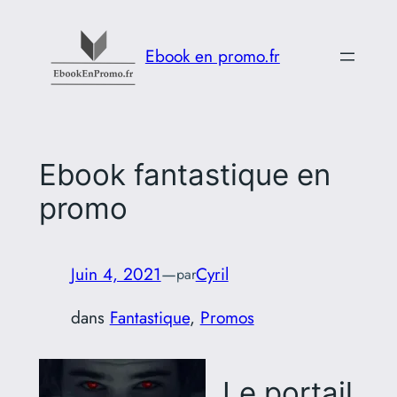
Aller
au
Ebook en promo.fr
contenu
Ebook fantastique en
promo
Juin 4, 2021
—
Cyril
par
dans
Fantastique
, 
Promos
Le portail