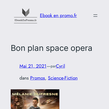
Aller
au
Ebook en promo.fr
contenu
Bon plan space opera
Mai 21, 2021
—
Cyril
par
dans
Promos
, 
Science-Fiction