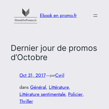
Aller
au
Ebook en promo.fr
contenu
Dernier jour de promos
d’Octobre
Oct 31, 2017
—
Cyril
par
dans
Général
, 
Littérature
, 
Littérature sentimentale
, 
Policier
, 
Thriller