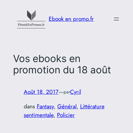
Aller
au
Ebook en promo.fr
contenu
Vos ebooks en
promotion du 18 août
Août 18, 2017
—
Cyril
par
dans
Fantasy
, 
Général
, 
Littérature
sentimentale
, 
Policier