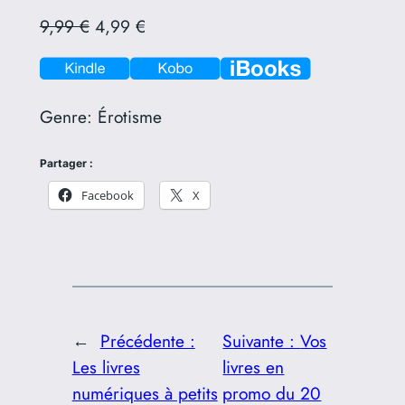
9,99 €
4,99 €
Genre:
Érotisme
Partager :
Facebook
X
←
Précédente :
Suivante :
Vos
Les livres
livres en
numériques à petits
promo du 20