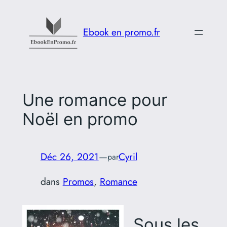
Aller
au
Ebook en promo.fr
contenu
Une romance pour
Noël en promo
Déc 26, 2021
—
Cyril
par
dans
Promos
, 
Romance
Sous les