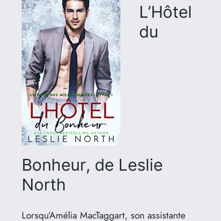
L’Hôtel
du
Bonheur
, de Leslie
North
Lorsqu’Amélia MacTaggart, son assistante