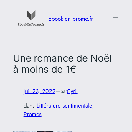
Aller
au
Ebook en promo.fr
contenu
Une romance de Noël
à moins de 1€
Juil 23, 2022
—
Cyril
par
dans
Littérature sentimentale
, 
Promos