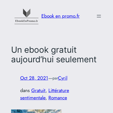
Aller
au
Ebook en promo.fr
contenu
Un ebook gratuit
aujourd’hui seulement
Oct 28, 2021
—
Cyril
par
dans
Gratuit
, 
Littérature
sentimentale
, 
Romance