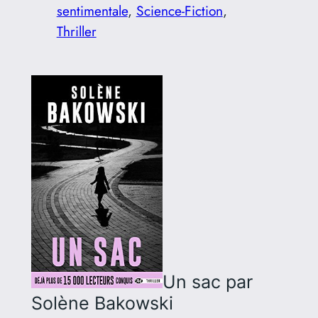
sentimentale
, 
Science-Fiction
, 
Thriller
Un sac
par
Solène Bakowski