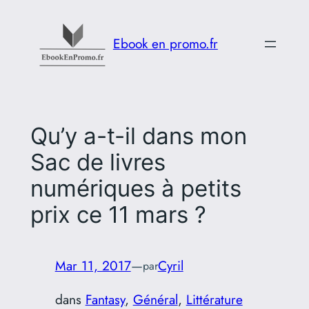
Aller
au
Ebook en promo.fr
contenu
Qu’y a-t-il dans mon
Sac de livres
numériques à petits
prix ce 11 mars ?
Mar 11, 2017
—
Cyril
par
dans
Fantasy
, 
Général
, 
Littérature