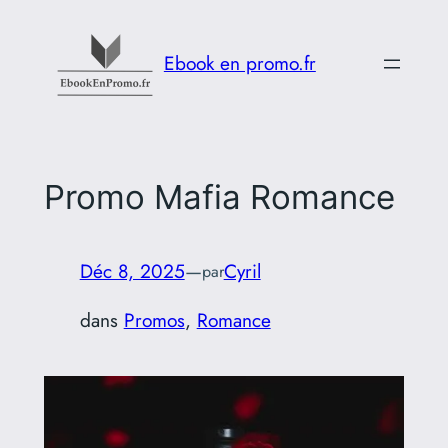
Aller
au
Ebook en promo.fr
contenu
Promo Mafia Romance
Déc 8, 2025
—
Cyril
par
dans
Promos
, 
Romance