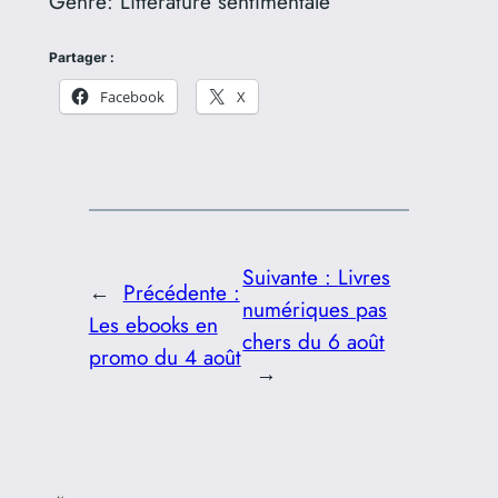
Genre:
Littérature sentimentale
Partager :
Facebook
X
Suivante :
Livres
←
Précédente :
numériques pas
Les ebooks en
chers du 6 août
promo du 4 août
→