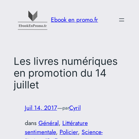
Aller
au
Ebook en promo.fr
contenu
Les livres numériques
en promotion du 14
juillet
Juil 14, 2017
—
Cyril
par
dans
Général
, 
Littérature
sentimentale
, 
Policier
, 
Science-