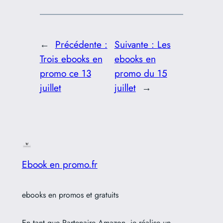
←
Précédente :
Suivante :
Les
Trois ebooks en
ebooks en
promo ce 13
promo du 15
juillet
juillet
→
Ebook en promo.fr
ebooks en promos et gratuits
En tant que Partenaire Amazon, je réalise un