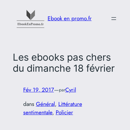
Aller
au
Ebook en promo.fr
contenu
Les ebooks pas chers
du dimanche 18 février
Fév 19, 2017
—
Cyril
par
dans
Général
, 
Littérature
sentimentale
, 
Policier