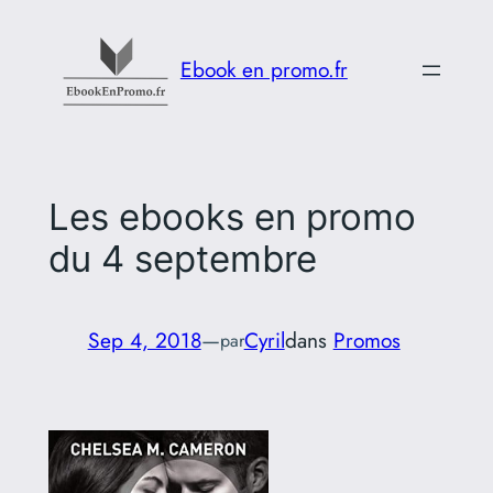
Aller
au
Ebook en promo.fr
contenu
Les ebooks en promo
du 4 septembre
Sep 4, 2018
—
Cyril
dans
Promos
par