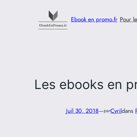
Aller
au
Ebook en promo.fr
Pour le
contenu
Les ebooks en pr
Juil 30, 2018
—
Cyril
dans
par