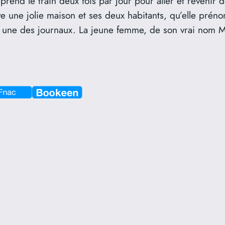
prend le train deux fois par jour pour aller et revenir 
e une jolie maison et ses deux habitants, qu’elle prén
 la une des journaux. La jeune femme, de son vrai nom