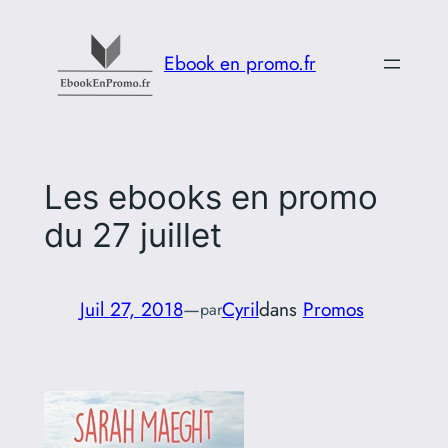
Aller
au
Ebook en promo.fr
contenu
Les ebooks en promo
du 27 juillet
Juil 27, 2018
—
Cyril
dans
Promos
par