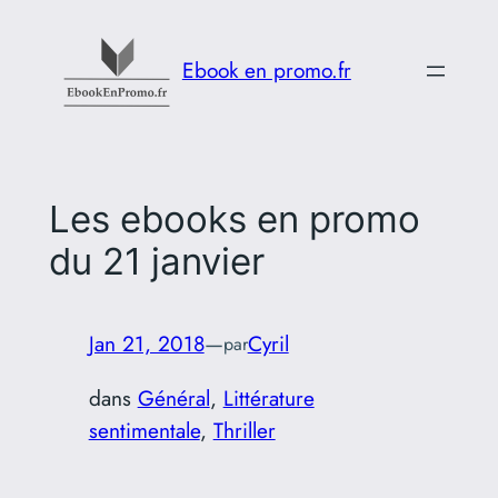
Aller
au
Ebook en promo.fr
contenu
Les ebooks en promo
du 21 janvier
Jan 21, 2018
—
Cyril
par
dans
Général
, 
Littérature
sentimentale
, 
Thriller