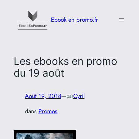
Aller
au
Ebook en promo.fr
contenu
Les ebooks en promo
du 19 août
Août 19, 2018
—
Cyril
par
dans
Promos