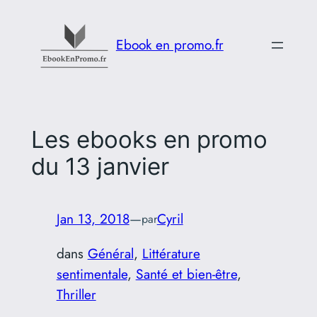
Aller
au
Ebook en promo.fr
contenu
Les ebooks en promo
du 13 janvier
Jan 13, 2018
—
Cyril
par
dans
Général
, 
Littérature
sentimentale
, 
Santé et bien-être
, 
Thriller