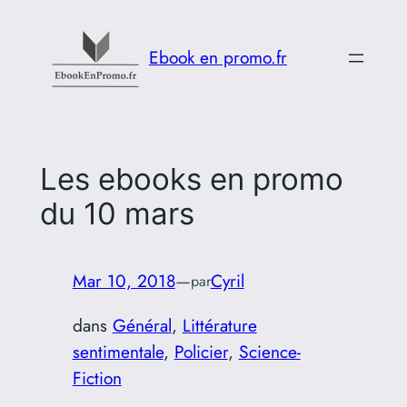
Aller
au
Ebook en promo.fr
contenu
Les ebooks en promo
du 10 mars
Mar 10, 2018
—
Cyril
par
dans
Général
, 
Littérature
sentimentale
, 
Policier
, 
Science-
Fiction