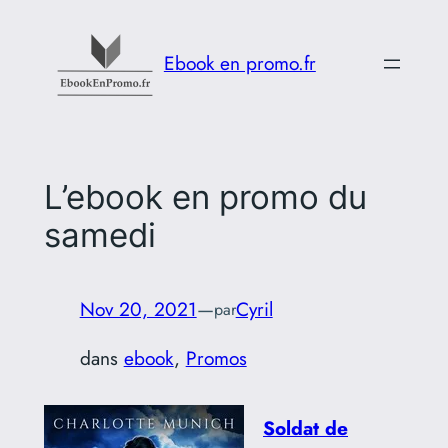
Aller
au
Ebook en promo.fr
contenu
L’ebook en promo du
samedi
Nov 20, 2021
—
Cyril
par
dans
ebook
, 
Promos
Soldat de