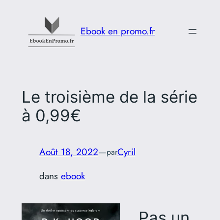
Aller
au
Ebook en promo.fr
contenu
Le troisième de la série
à 0,99€
Août 18, 2022
—
Cyril
par
dans
ebook
Pas un