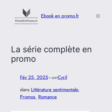
Aller
au
Ebook en promo.fr
contenu
La série complète en
promo
Fév 25, 2025
—
Cyril
par
dans
Littérature sentimentale
, 
Promos
, 
Romance