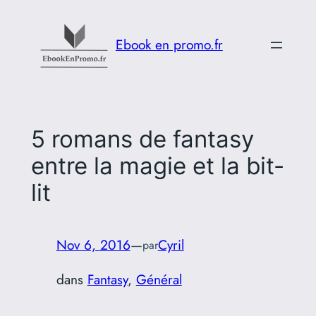
Aller
au
Ebook en promo.fr
contenu
5 romans de fantasy
entre la magie et la bit-
lit
Nov 6, 2016
—
Cyril
par
dans
Fantasy
, 
Général